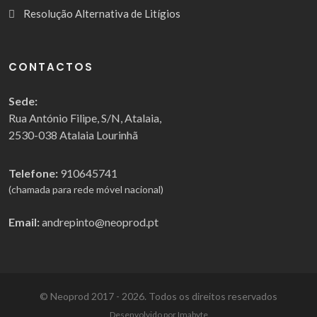
Resolução Alternativa de Litígios
CONTACTOS
Sede:
Rua António Filipe, S/N, Atalaia,
2530-038 Atalaia Lourinhã
Telefone:
910645741
(chamada para rede móvel nacional)
Email:
andrepinto@neoprod.pt
© Neoprod 2017 - 2026. Todos os direitos reservados
Desenvolvido por Imabyte