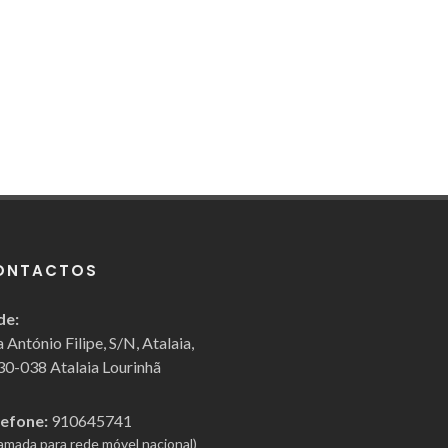
ONTACTOS
de:
 António Filipe, S/N, Atalaia,
0-038 Atalaia Lourinhã
lefone:
910645741
amada para rede móvel nacional)