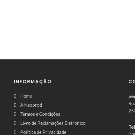
INFORMAÇÃO
C
Home
Se
Rua
A Neoprod
253
Termos e Condições
Livro de Reclamações Eletronico
Te
Politica de Privacidade
(ch